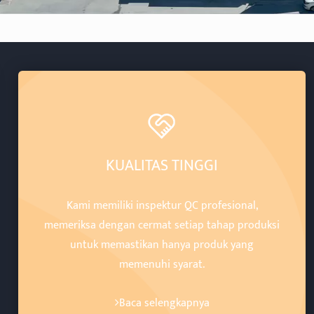
KUALITAS TINGGI
Kami memiliki inspektur QC profesional,
memeriksa dengan cermat setiap tahap produksi
untuk memastikan hanya produk yang
memenuhi syarat.
Baca selengkapnya