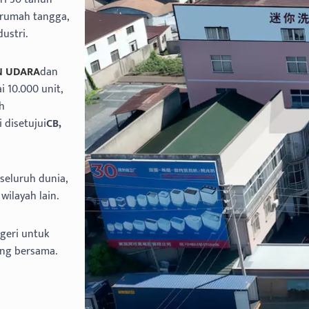
 rumah tangga,
ustri.
N UDARA
dan
 10.000 unit,
ah
 disetujui
CB,
seluruh dunia,
wilayah lain.
geri untuk
ng bersama.