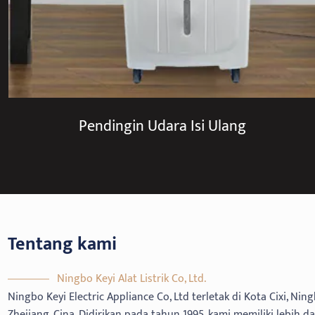
Pendingin Udara Isi Ulang
Tentang kami
Ningbo Keyi Alat Listrik Co, Ltd.
Ningbo Keyi Electric Appliance Co, Ltd terletak di Kota Cixi, Ning
Zhejiang, Cina. Didirikan pada tahun 1995, kami memiliki lebih d