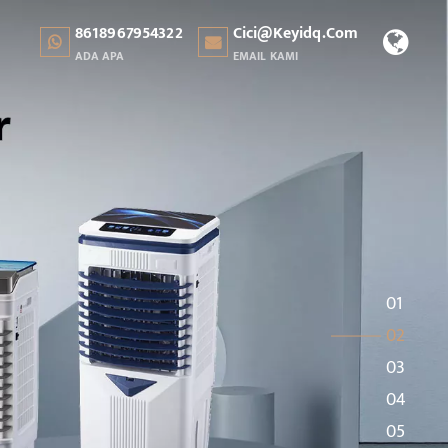
8618967954322
Cici@keyidq.com
ADA APA
EMAIL KAMI
01
02
03
04
05